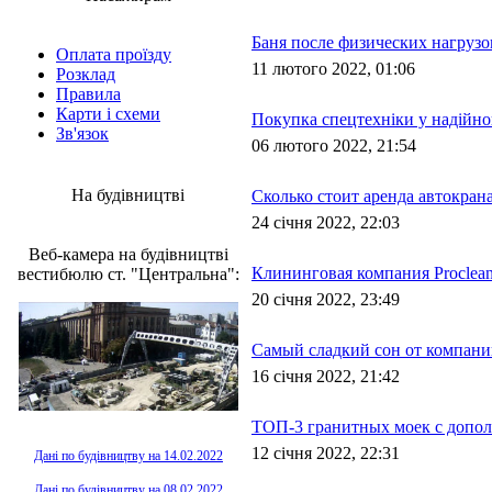
Баня после физических нагрузо
Оплата проїзду
11 лютого 2022, 01:06
Розклад
Правила
Карти і схеми
Покупка спецтехніки у надійно
Зв'язок
06 лютого 2022, 21:54
На будівництві
Сколько стоит аренда автокран
24 січня 2022, 22:03
Веб-камера на будівництві
Клининговая компания Procleani
вестибюлю ст. "Центральна":
20 січня 2022, 23:49
Самый сладкий сон от компани
16 січня 2022, 21:42
ТОП-3 гранитных моек с допо
12 січня 2022, 22:31
Дані по будівництву на 14.02.2022
Дані по будівництву на 08.02.2022