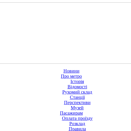
Новини
Про метро
Історія
Відомості
Рухомий склад
Станції
Перспективи
Музей
Пасажирам
Оплата проїзду
Розклад
Правила