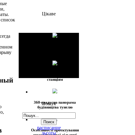
ные
и,
Цікаве
аты.
 список
сегда
менном
360-градусні панорами
станцій
взрыву
Фотоекскурсія по усім
сный
станціям
360-градуcна панорама
Пошук
о
будівництва тунелю
о,
расписание
в
Особливості проектування
льготы
другої пускової дільниці