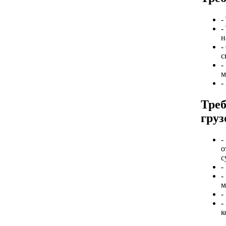
-
-
н
-
с
-
м
-
Треб
груз
-
о
с
-
-
м
-
-
к