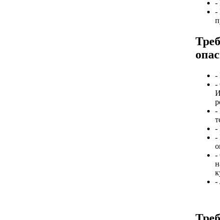
-
-
п
Треб
опас
-
-
И
р
-
т
-
-
о
-
н
к
-
Треб