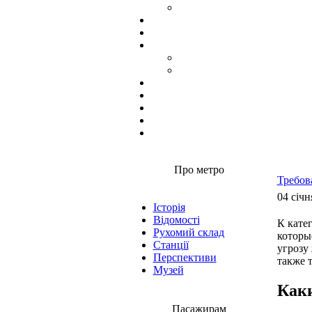
Про метро
Требов
04 січн
Історія
Відомості
К кате
Рухомий склад
которы
Станції
угрозу
Перспективи
также 
Музей
Как
Пасажирам