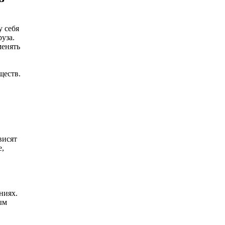
 себя
уза.
менять
ществ.
висят
е,
ниях.
ым