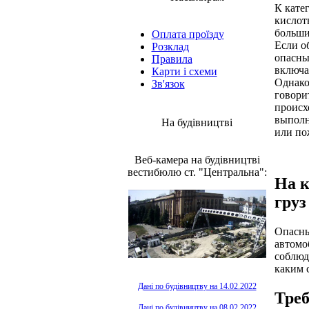
К кате
кислот
больши
Оплата проїзду
Если о
Розклад
опасны
Правила
включа
Карти і схеми
Однако,
Зв'язок
говорит
происх
выполн
На будівництві
или по
Веб-камера на будівництві
вестибюлю ст. "Центральна":
На к
груз
Опасны
автомо
соблюд
каким 
Дані по будівництву на 14.02.2022
Треб
Дані по будівництву на 08.02.2022