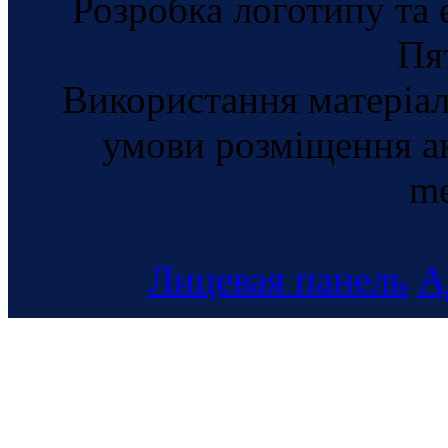
Розробка логотипу та 
Пя
Використання матеріал
умови розміщення а
me
Лицевая панель
А