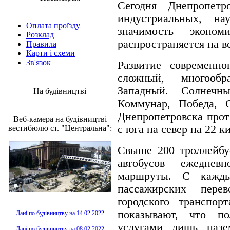
Сегодня Днепропет
индустриальных, н
Оплата проїзду
значимость эконом
Розклад
распространяется на в
Правила
Карти і схеми
Зв'язок
Развитие современн
сложный, многооб
Западный. Солнечн
На будівництві
Коммунар, Победа, 
Днепропетровска протя
Веб-камера на будівництві
с юга на север на 22 к
вестибюлю ст. "Центральна":
Свыше 200 троллейбу
автобусов ежеднев
маршруты. С кажды
пассажирских пере
городского транспор
показывают, что по
Дані по будівництву на 14.02.2022
услугами лишь назе
Дані по будівництву на 08.02.2022