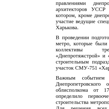
правлениями днепр
архитекторов УССР
котором, кроме днепр
участие ведущие спе
Харькова.
В проведении подгот
метро, которые были 
коллективы трес
«Днепротяжстрой» и 
строительным подраз
участок СМУ-751 «Хар
Важным событием 
Днепропетровского
облисполкома от 1
определило первоо
строительства метропо
Для решения всех