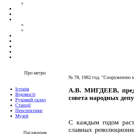
Про метро
№ 78, 1982 год. "Сооружению м
Історія
А.В. МИГДЕЕВ, пред
Відомості
совета народных деп
Рухомий склад
Станції
Перспективи
Музей
С каждым годом раст
славных революционн
Пасажирам