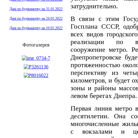
затруднительно.
Дані по будівництву на 31.01.2022
В связи с этим Госу
Дані по будівництву на 24.01.2022
Госплана СССР, одоб
Дані по будівництву на 16.01.2022
всех видов городског
реализации по ва
Фотогалерея
сооружение метро. Р
Днепропетровске буд
протяженностью около
перспективу из чет
километров, и будет 
зоны и районы массо
левом берегах Днепра.
Первая линия метро 
десятилетии. Она с
многочисленные жилы
с вокзалами и це