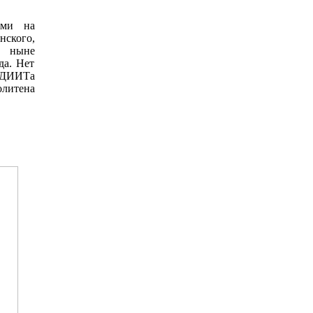
ими на
нского,
, ныне
да. Нет
 ДИИТа
олитена