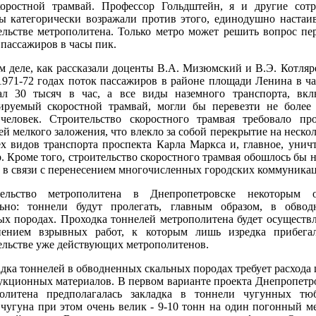
оростной трамвай. Профессор Гольдштейн, я и другие сот
ы категорически возражали против этого, единодушно настаи
ельстве метрополитена. Только метро может решить вопрос пе
 пассажиров в часы пик.
м деле, как рассказали доценты В.А. Мизюмский и В.Э. Котляр
1971-72 годах поток пассажиров в районе площади Ленина в ч
ал 30 тысяч в час, а все виды наземного транспорта, вк
ируемый скоростной трамвай, могли бы перевезти не боле
человек. Строительство скоростного трамвая требовало пр
ей мелкого заложения, что влекло за собой перекрытие на нескол
ех видов транспорта проспекта Карла Маркса и, главное, унич
р. Кроме того, строительство скоростного трамвая обошлось бы 
 в связи с перенесением многочисленных городских коммуника
тельство метрополитена в Днепропетровске некоторым о
ьно: тоннели будут пролегать, главным образом, в обвод
ых породах. Проходка тоннелей метрополитена будет осуществл
нением взрывных работ, к которым лишь изредка прибега
ельстве уже действующих метрополитенов.
дка тоннелей в обводненных скальных породах требует расхода
укционных материалов. В первом варианте проекта Днепропетр
олитена предполагалась закладка в тоннели чугунных тюб
 чугуна при этом очень велик - 9-10 тонн на один погонный м