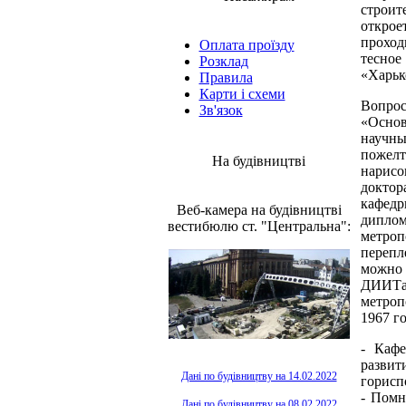
строи
открое
проход
Оплата проїзду
тесное
Розклад
«Харьк
Правила
Карти і схеми
Вопро
Зв'язок
«Основ
научн
пожел
На будівництві
нарисо
доктор
кафедр
Веб-камера на будівництві
дипло
вестибюлю ст. "Центральна":
метроп
перепл
можно 
ДИИТа.
метроп
1967 го
- Кафе
развит
Дані по будівництву на 14.02.2022
горисп
- Помн
Дані по будівництву на 08.02.2022