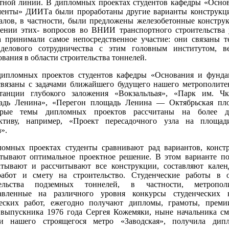
тной линии. В дипломных проектах студентов кафедры «Осно
енты» ДИИТа были проработаны другие варианты конструкц
алов, в частности, были предложены железобетонные констру
ении этих- вопросов во ВНИИ транспортного строительства
принимали самое непосредственное участие: они связаны 
 делового сотрудничества с этим головным институтом, в
ования в области строительства тоннелей.
ипломных проектов студентов кафедры «Основания и фунда
связаны с задачами ближайшего будущего нашего метрополите
танции глубокого заложения «Вокзальльая», «Парк им. Чк
адь Ленина», «Перегон площадь Ленина — Октябрьская пло
орые темы дипломных проектов рассчитаны на более д
ективу, например, «Проект пересадочного узла на площад
».
омных проектах студенты сравнивают рад вариантов, конст
тывают оптимальное проектное решение. В этом варианте п
атывают и рассчитывают все конструкции, составляют кале
абот и смету на строительство. Студенческие работы в о
тельства подземных тоннелей, в частности, метрополи
тавленные на различного уровня конкурсы студенческих н
еских работ, ежегодно получают дипломы, грамоты, преми
 выпускника 1976 года Сергея Кожемяки, ныне начальника с
ии нашего строящегося метро «Заводская», получила дип