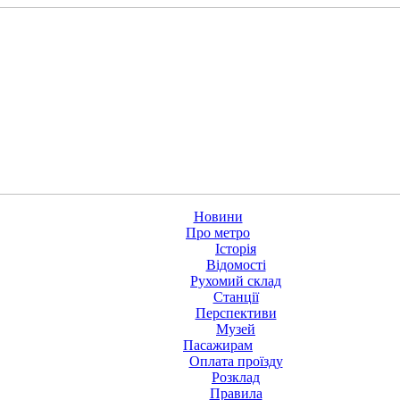
Новини
Про метро
Історія
Відомості
Рухомий склад
Станції
Перспективи
Музей
Пасажирам
Оплата проїзду
Розклад
Правила