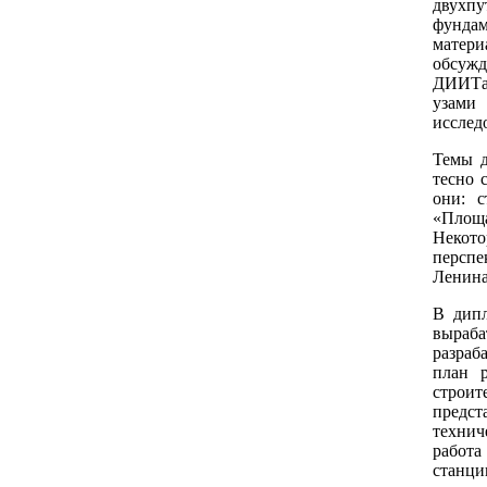
двухпу
фундам
матери
обсужд
ДИИТа 
узами
исслед
Темы д
тесно 
они: с
«Площ
Некот
персп
Ленина
В дипл
выраба
разраб
план р
строи
предс
технич
работа
станц