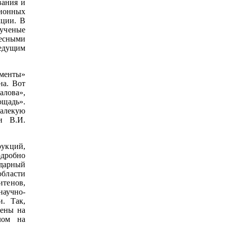
вания и
ионных
кции. В
 ученые
тесными
едущим
менты»
на. Вот
алова»,
щадь».
алекую
и В.И.
рукций,
одробно
ндарный
бласти
тенов,
аучно-
и. Так,
мены на
лом на