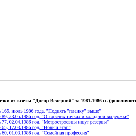
зки из газеты "Днепр Вечерний" за 1981-1986 гг. (дополняютс
 165, июль 1986 года. "Поднять "планку" выше"
 89, 23.05.1986 год. "О горячих точках и холодной выдержке"
 77, 02.04.1986 год. "Метростроевцы ищут резервы"
 65, 17.03.1986 год. "Новый этап"
 60, 01.03.1986 год. "Семейная профессия"