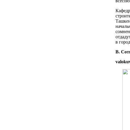
всесою
Кафед
строит
Ташке
началь
сомне
отдаду
в город
В. Сот
valoku