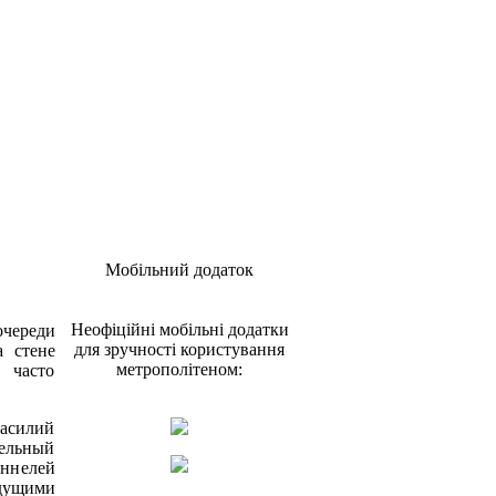
Мобільний додаток
Неофіційні мобільні додатки
очереди
для зручності користування
а стене
метрополітеном:
 часто
асилий
дельный
ннелей
дущими