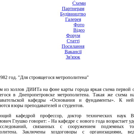
Схеми
Партнерам
Будівництво
Галерея
Фото
Відео
Форум
Статті
Посилання
Вакансії
Зв'язок
1982 год. "Для строящегося метрополитена"
м из холлов ДИИТа на фоне карты города яркая схема первой 
егося в Днепропетровске метрополитена. Такая же схема н
давательской кафедры «Основания и фундаменты». К ней
ются взоры преподавателей и студентов.
ующий кафедрой профессор, доктор технических наук В
ович Глушко говорит: - На кафедре с нового года возрастает у
сследований, связанных с сооружением подземных то
политена. Заключены хоздоговоры с организациями, ве