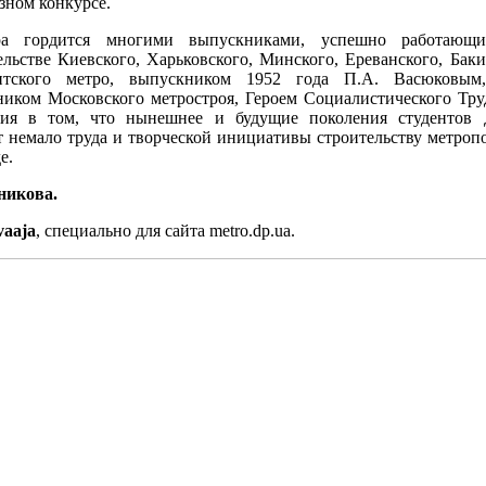
зном конкурсе.
ра гордится многими выпускниками, успешно работающ
ельстве Киевского, Харьковского, Минского, Ереванского, Баки
нтского метро, выпускником 1952 года П.А. Васюковым
ником Московского метростроя, Героем Социалистического Тру
ния в том, что нынешнее и будущие поколения студентов
т немало труда и творческой инициативы строительству метроп
е.
никова.
vaaja
, специально для сайта metro.dp.ua.