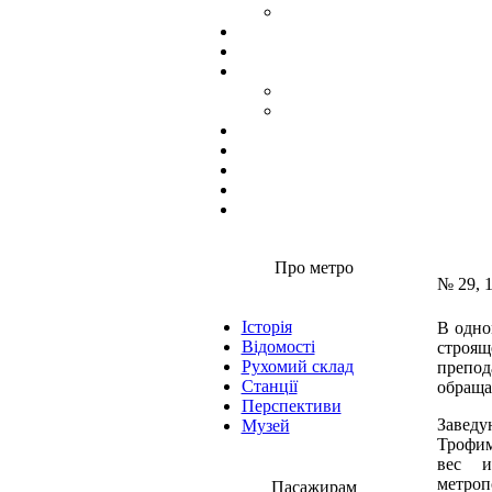
Про метро
№ 29, 
Історія
В одно
Відомості
строящ
Рухомий склад
препо
Станції
обраща
Перспективи
Завед
Музей
Трофим
вес и
метро
Пасажирам