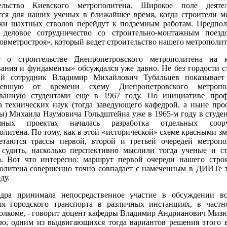
тельство Киевского метрополитена. Широкое поле деятел
тся для наших ученых в ближайшее время, когда строители м
ки шахтных стволов перейдут к подземным работам. Предпол
 деловое сотрудничество со строительно-монтажным поезд
овметростроя», который ведет строительство нашего метрополит
с о строительстве Днепропетровского метрополитена на к
ания и фундаменты» обсуждался уже давно. Не без гордости 
ый сотрудник Владимир Михайлович Тубальцев показывает 
тевшую от времени схему Днепропетровского метропол
ванную студентами еще в 1967 году. По инициативе профе
а технических наук (тогда заведующего кафедрой, а ныне про
ы) Михаила Наумовича Гольдштейна уже в 1965-м году в студе
мных проектах началась разработка отдельных соор
олитена. По тому, как в этой «исторической» схеме красными з
етаются трассы первой, второй и третьей очередей метропо
судить, насколько перспективно мыслили тогда ученые и с
 Вот что интересно: маршрут первой очереди нашего стро
олитена совершенно точно совпадает с намеченным в ДИИТе т
ду.
дра принимала непосредственное участие в обсуждении во
ия городского транспорта в различных инстанциях, в частн
олкоме, - говорит доцент кафедры Владимир Андрианович Миз
ю, одним из выдвигающихся тогда вариантов решения этого 