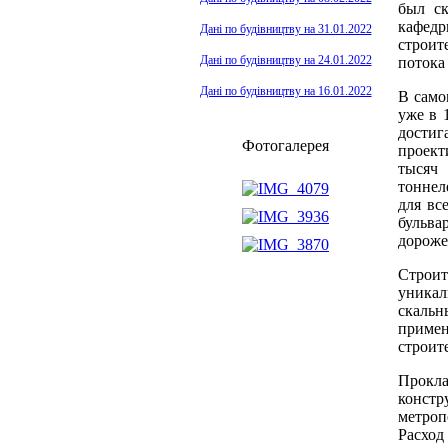
был ск
кафедр
Дані по будівництву на 31.01.2022
строит
Дані по будівництву на 24.01.2022
потока
Дані по будівництву на 16.01.2022
В само
уже в 
достиг
Фотогалерея
проект
тысяч 
тоннел
для вс
бульва
дороже
Строи
уникал
скальн
приме
строит
Прокла
констр
метроп
Расход