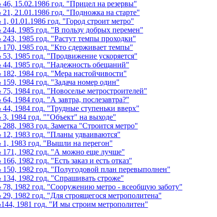
 46, 15.02.1986 год. "Прицел на резервы"
 21, 21.01.1986 год. "Подножка на старте"
 1, 01.01.1986 год. "Город строит метро"
 244, 1985 год. "В пользу добрых перемен"
 243, 1985 год. "Растут темпы проходки"
 170, 1985 год. "Кто сдерживает темпы"
 53, 1985 год. "Продвижение ускоряется"
 44, 1985 год. "Надежность обещаний"
 182, 1984 год. "Мера настойчивости"
 159, 1984 год. "Задача номер один"
 75, 1984 год. "Новоселье метростроителей"
 64, 1984 год. "А завтра, послезавтра?"
 44, 1984 год. "Трудные ступеньки вверх"
 3, 1984 год. ""Объект" на выходе"
 288, 1983 год. Заметка "Строится метро"
 12, 1983 год. "Планы удваиваются"
 1, 1983 год. "Вышли на перегон"
 171, 1982 год. "А можно еще лучше"
 166, 1982 год. "Есть заказ и есть отказ"
 150, 1982 год. "Полугодовой план перевыполнен"
 134, 1982 год. "Спрашивать строже"
 78, 1982 год. "Сооружению метро - всеобщую заботу"
 29, 1982 год. "Для строящегося метрополитена"
144, 1981 год. "И мы строим метрополитен"