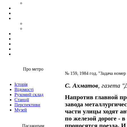
Про метро
№ 159, 1984 год. "Задача номер
Історія
С. Ахматов
, газета "
Відомості
Рухомий склад
Напротив главной пр
Станції
завода металлургичес
Перспективи
Музей
части улицы ходят ав
по железой дороге - 
проносятся поезда. И
Пасажирам