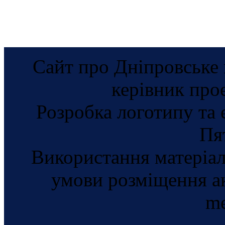
Сайт про Дніпровське 
керівник про
Розробка логотипу та 
Пя
Використання матеріал
умови розміщення а
me