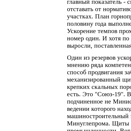
главный показатель - 
отставать от норматив
участках. План горноп
половину года выполне
Ускорение темпов прох
номер один. И хотя п
выросли, поставленная
Один из резервов уско
мнению ряда компетен
способ продвигания за
механизированный щит
крепких скальных поро
есть. Это "Союз-19". 
подчиненное не Минис
ведении которого нах
машиностроительный з
Минуглепрома. Щиты 
промышленности. Вот в