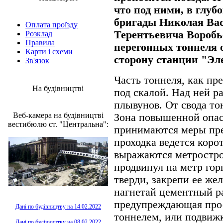
что под ними, в глуб
бригады Николая Ва
Оплата проїзду
Терентьевича Воробь
Розклад
Правила
перегонных тоннеля 
Карти і схеми
сторону станции "Эл
Зв'язок
Часть тоннеля, как пр
На будівництві
под скалой. Над ней р
плывунов. От свода то
Веб-камера на будівництві
Зона повышенной опас
вестибюлю ст. "Центральна":
принимаются меры пре
проходка ведется коро
выражаются метростро
продвинул на метр го
тверди, закрепи ее же
нагнетай цементный р
предупреждающая прос
Дані по будівництву на 14.02.2022
тоннелем, или подвижк
Дані по будівництву на 08.02.2022