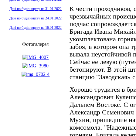
К чести проходчиков, 
Дані по будівництву на 31.01.2022
чрезвычайных происше
Дані по будівництву на 24.01.2022
подчас сопровождаетс
Дані по будівництву на 16.01.2022
Бригада Ивана Михай
укомплектована горня
Фотогалерея
забоя, в котором она т
вывала неустойчивой п
Сейчас ее левую (путе
бетонируют. В этой ш
станцию "Заводская» 
Хорошо трудится в бр
Александрович Кулешо
Дальнем Востоке. С о
Александр Семенович 
Мухин, пришедшие на 
комсомола. "Надежные 
горняки. Бригада веде