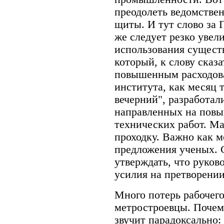
преодолеть ведомствен
щиты. И тут слово за 
же следует резко уве
использования сущест
который, к слову сказа
повышенным расходова
института, как месяц 
вечерний", разработал
направленных на повы
технических работ. М
проходку. Важно как 
предложения ученых. 
утверждать, что руко
усилия на претворении
Много потерь рабочег
метростроевцы. Почем
звучит парадоксально: