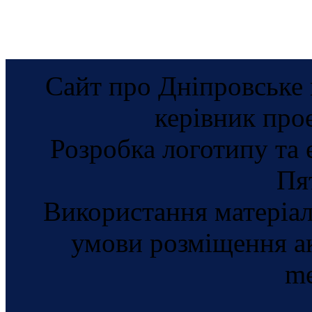
Сайт про Дніпровське 
керівник про
Розробка логотипу та 
Пя
Використання матеріал
умови розміщення а
me