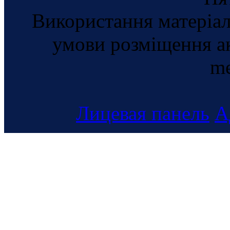
Використання матеріал
умови розміщення а
me
Лицевая панель
А