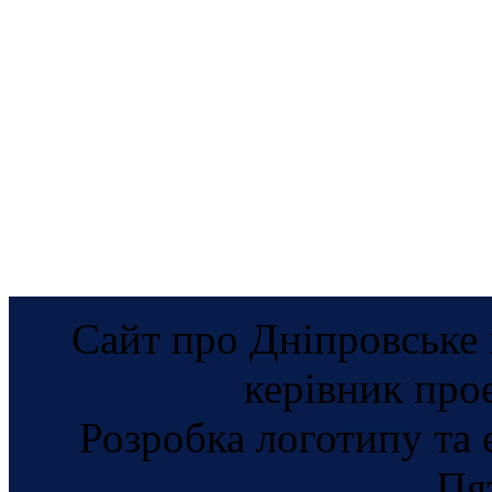
Сайт про Дніпровське 
керівник про
Розробка логотипу та 
Пя