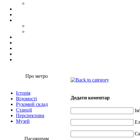
Про метро
Історія
Додати коментар
Відомості
Рухомий склад
Станції
Ім
Перспективи
Музей
Ел
Са
Пасажирам