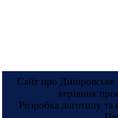
Сайт про Дніпровське 
керівник про
Розробка логотипу та 
Пя