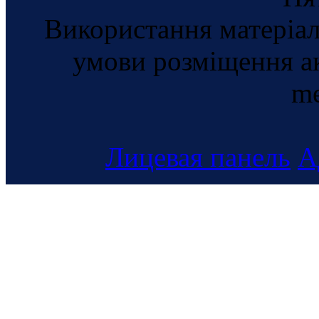
Використання матеріал
умови розміщення а
me
Лицевая панель
А