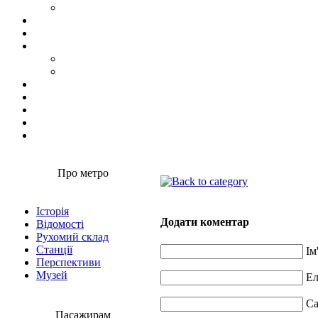
Про метро
Історія
Додати коментар
Відомості
Рухомий склад
Станції
Ім
Перспективи
Музей
Ел
Са
Пасажирам