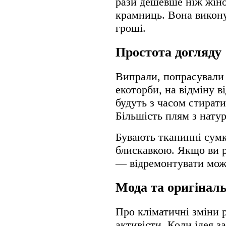
рази дешевше ніж жіно
крамниць. Вона викону
гроші.
Простота догляду
Випрали, попрасували 
екоторби, на відміну в
будуть з часом стирати
Більшість плям з нату
Бувають тканинні сум
блискавкою. Якщо ви 
— відремонтувати можн
Мода та оригінал
Про кліматичні зміни 
активісти. Коли ідея з