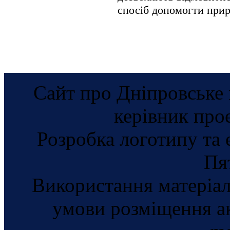
спосіб допомогти прир
Сайт про Дніпровське 
керівник про
Розробка логотипу та 
Пя
Використання матеріал
умови розміщення а