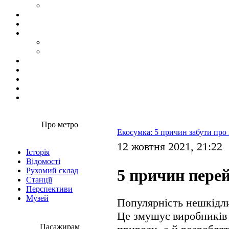
Про метро
Екосумка: 5 причин забути про
12 жовтня 2021, 21:22
Історія
Відомості
Рухомий склад
5 причин пере
Станції
Перспективи
Музей
Популярність нешкідли
Це змушує виробників 
Пасажирам