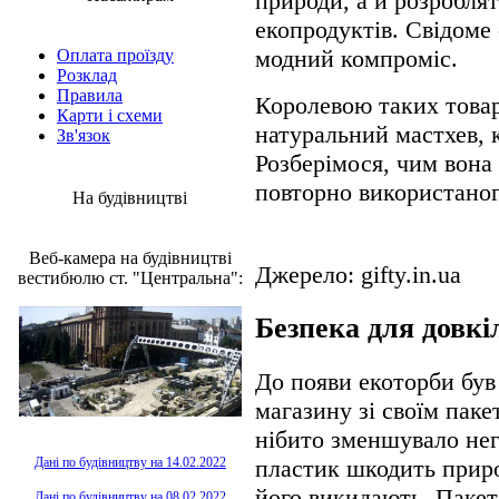
природи, а й розробля
екопродуктів. Свідоме
модний компроміс.
Оплата проїзду
Розклад
Правила
Королевою таких товар
Карти і схеми
натуральний мастхев, к
Зв'язок
Розберімося, чим вона
повторно використаног
На будівництві
Веб-камера на будівництві
Джерело: gifty.in.ua
вестибюлю ст. "Центральна":
Безпека для довкі
До появи екоторби був
магазину зі своїм пак
нібито зменшувало нег
пластик шкодить природ
Дані по будівництву на 14.02.2022
його викидають. Пакета
Дані по будівництву на 08.02.2022