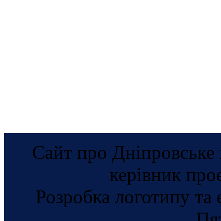
Сайт про Дніпровське 
керівник про
Розробка логотипу та 
Пя