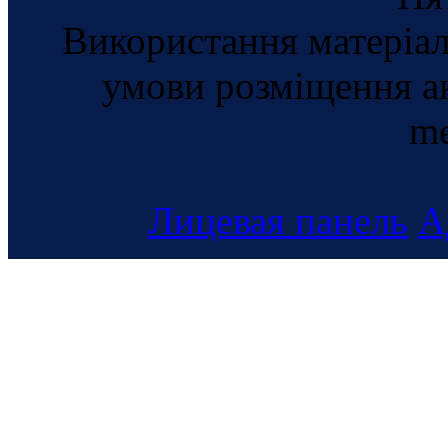
Використання матеріал
умови розміщення а
me
Лицевая панель
А