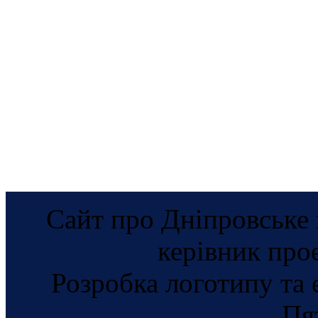
Сайт про Дніпровське 
керівник про
Розробка логотипу та 
Пя