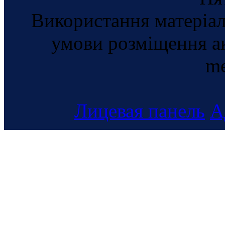
Використання матеріал
умови розміщення а
me
Лицевая панель
А