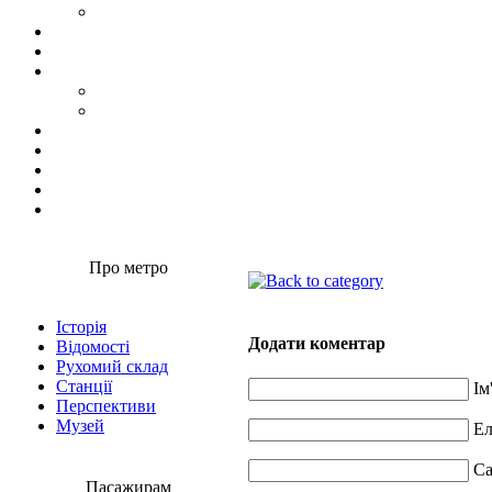
Про метро
Історія
Додати коментар
Відомості
Рухомий склад
Станції
Ім
Перспективи
Музей
Ел
Са
Пасажирам