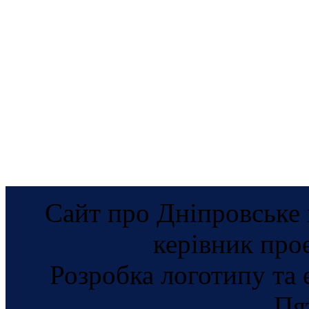
Сайт про Дніпровське 
керівник про
Розробка логотипу та 
Пя