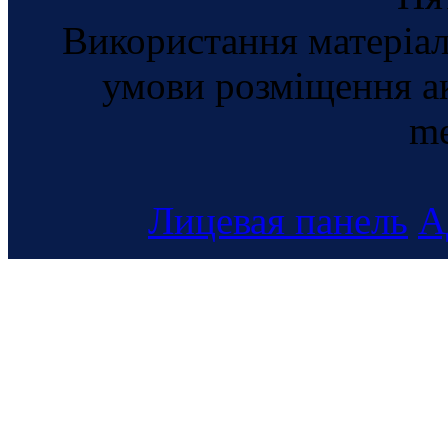
Використання матеріал
умови розміщення а
me
Лицевая панель
А