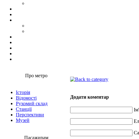
Про метро
Історія
Додати коментар
Відомості
Рухомий склад
Станції
Ім
Перспективи
Музей
Ел
Са
Пасажирам